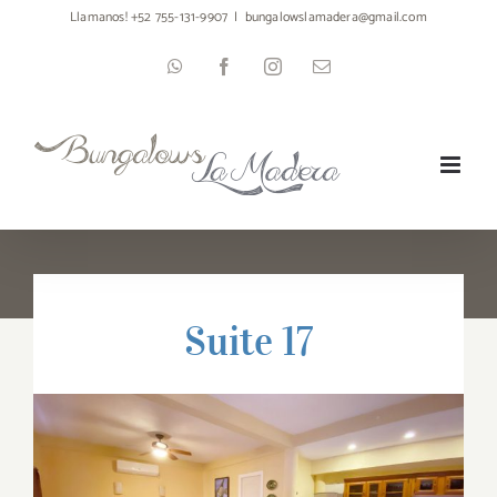
Skip
Llamanos! +52 755-131-9907
|
bungalowslamadera@gmail.com
to
WhatsApp
Facebook
Instagram
Email
content
Suite 17